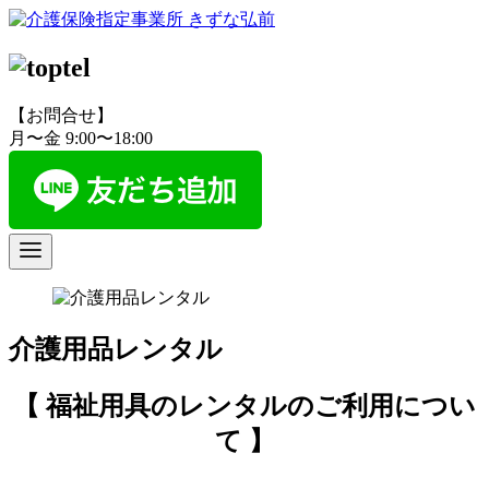
コ
ン
テ
ン
ツ
【お問合せ】
へ
月〜金 9:00〜18:00
移
動
介護用品レンタル
【 福祉用具のレンタルのご利用につい
て 】